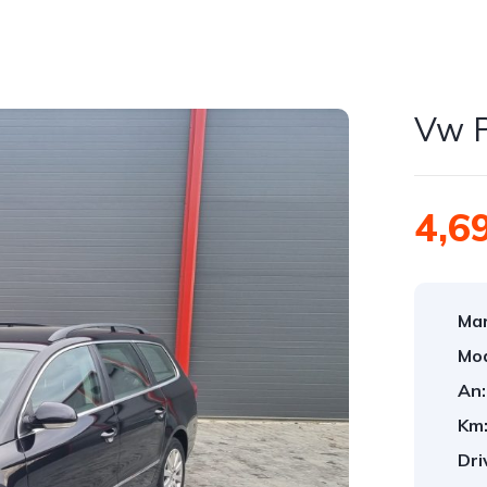
Vw P
4,6
Mar
Mod
An:
Km
Dri