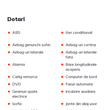
Dotari
•
•
ABS
Aer conditionat
•
•
Airbag genunchi sofer
Airbag-uri cortina
•
•
Airbag-uri laterale
Airbag-uri laterale
fata
•
•
Alarma
Bare longitudinale
acoperis
•
•
Carlig remorca
Computer de bord
•
•
DVD
Faruri automate
•
•
Geamuri spate
Incalzire auxiliara
electrice
•
•
Isofix
Jante din aliaj usor