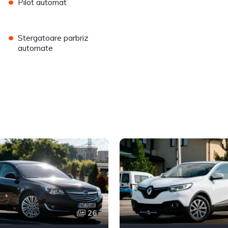
•
Pilot automat
•
Stergatoare parbriz
automate
26