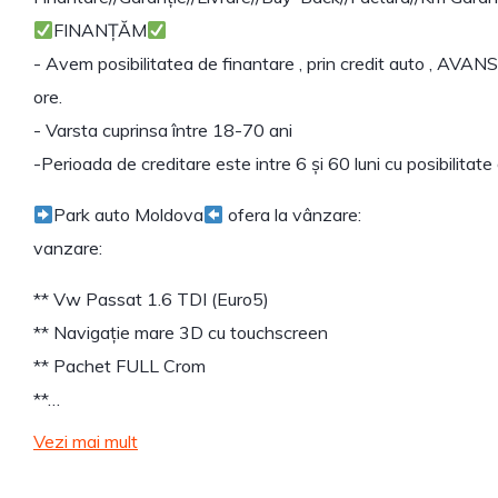
FINANȚĂM
- Avem posibilitatea de finantare , prin credit auto , AVANS 
ore.
- Varsta cuprinsa între 18-70 ani
-Perioada de creditare este intre 6 și 60 luni cu posibilitat
Park auto Moldova
ofera la vânzare:
vanzare:
** Vw Passat 1.6 TDI (Euro5)
** Navigație mare 3D cu touchscreen
** Pachet FULL Crom
**…
Vezi mai mult