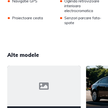
•
•
Navigatie GPS
Oglinda retrovizoare
interioara
electrocromatica
•
•
Proiectoare ceata
Senzori parcare fata-
spate
Alte modele