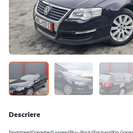
Descriere
Finantare//Garanție//Livrare//Buy-Back//Factura//Km Garan