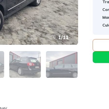
Tra
Com
Mar
Cul
1
/
11
tați/