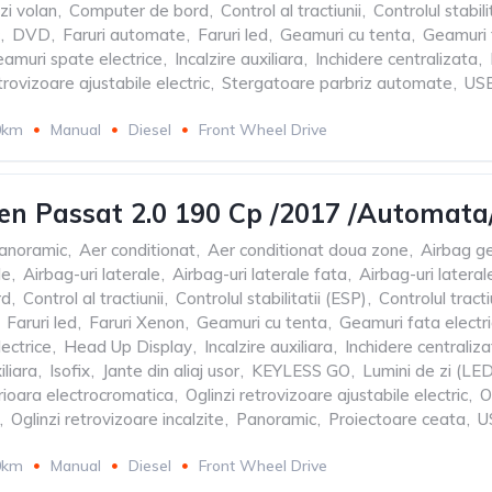
i volan
,
Computer de bord
,
Control al tractiunii
,
Controlul stabili
,
DVD
,
Faruri automate
,
Faruri led
,
Geamuri cu tenta
,
Geamuri f
amuri spate electrice
,
Incalzire auxiliara
,
Inchidere centralizata
,
trovizoare ajustabile electric
,
Stergatoare parbriz automate
,
USB
0km
Manual
Diesel
Front Wheel Drive
en Passat 2.0 190 Cp /2017 /Automat
panoramic
,
Aer conditionat
,
Aer conditionat doua zone
,
Airbag ge
le
,
Airbag-uri laterale
,
Airbag-uri laterale fata
,
Airbag-uri latera
rd
,
Control al tractiunii
,
Controlul stabilitatii (ESP)
,
Controlul tract
Faruri led
,
Faruri Xenon
,
Geamuri cu tenta
,
Geamuri fata electr
ectrice
,
Head Up Display
,
Incalzire auxiliara
,
Inchidere centraliz
iliara
,
Isofix
,
Jante din aliaj usor
,
KEYLESS GO
,
Lumini de zi (LE
rioara electrocromatica
,
Oglinzi retrovizoare ajustabile electric
,
O
,
Oglinzi retrovizoare incalzite
,
Panoramic
,
Proiectoare ceata
,
U
0km
Manual
Diesel
Front Wheel Drive