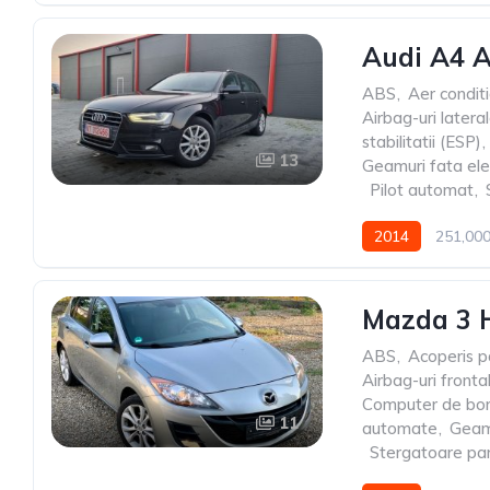
Audi A4 
ABS
,
Aer condit
Airbag-uri latera
stabilitatii (ESP)
,
13
Geamuri fata ele
,
Pilot automat
,
2014
251,00
Mazda 3 
ABS
,
Acoperis 
Airbag-uri fronta
Computer de bo
11
automate
,
Geamu
,
Stergatoare pa