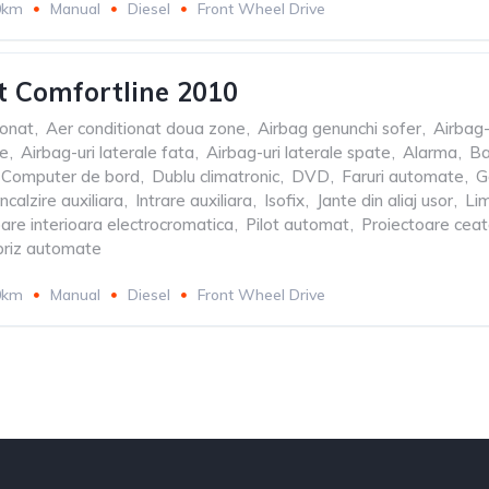
0km
Manual
Diesel
Front Wheel Drive
 Comfortline 2010
ionat
,
Aer conditionat doua zone
,
Airbag genunchi sofer
,
Airbag-
le
,
Airbag-uri laterale fata
,
Airbag-uri laterale spate
,
Alarma
,
Ba
Computer de bord
,
Dublu climatronic
,
DVD
,
Faruri automate
,
G
Incalzire auxiliara
,
Intrare auxiliara
,
Isofix
,
Jante din aliaj usor
,
Lim
oare interioara electrocromatica
,
Pilot automat
,
Proiectoare cea
briz automate
0km
Manual
Diesel
Front Wheel Drive