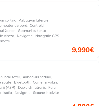
uri cortina
,
Airbag-uri laterale
,
omputer de bord
,
Controlul
uri Xenon
,
Geamuri cu tenta
,
de viteza
,
Navigatie
,
Navigatie GPS
tomate
9,990€
nunchi sofer
,
Airbag-uri cortina
,
le spate
,
Bluetooth
,
Comenzi volan
,
iunii (ASR)
,
Dublu climatronic
,
Faruri
a
,
Isofix
,
Navigatie
,
Scaune incalzite