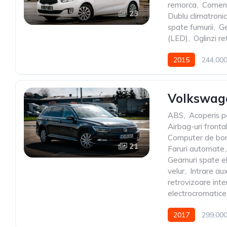
remorca
,
Comenz
23
Dublu climatronic
spate fumurii
,
Ge
(LED)
,
Oglinzi re
2015
244,00
Volkswag
ABS
,
Acoperis 
Airbag-uri fronta
Computer de bo
21
Faruri automate
,
Geamuri spate el
velur
,
Intrare aux
retrovizoare inte
electrocromatice
2017
299,00