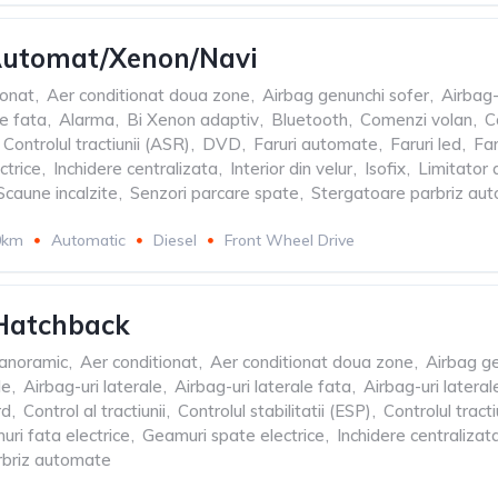
Automat/Xenon/Navi
ionat
,
Aer conditionat doua zone
,
Airbag genunchi sofer
,
Airbag-
le fata
,
Alarma
,
Bi Xenon adaptiv
,
Bluetooth
,
Comenzi volan
,
C
Controlul tractiunii (ASR)
,
DVD
,
Faruri automate
,
Faruri led
,
Far
ctrice
,
Inchidere centralizata
,
Interior din velur
,
Isofix
,
Limitator 
Scaune incalzite
,
Senzori parcare spate
,
Stergatoare parbriz au
0km
Automatic
Diesel
Front Wheel Drive
Hatchback
panoramic
,
Aer conditionat
,
Aer conditionat doua zone
,
Airbag ge
le
,
Airbag-uri laterale
,
Airbag-uri laterale fata
,
Airbag-uri latera
rd
,
Control al tractiunii
,
Controlul stabilitatii (ESP)
,
Controlul tract
ri fata electrice
,
Geamuri spate electrice
,
Inchidere centralizat
rbriz automate