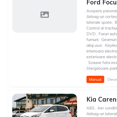
Ford Focu
Acoperis panora
Airbag-uri cortin
laterale spate
,
B
Control al tractiun
DVD
,
Faruri au
fumurii
,
Geamuri 
aliaj usor
,
Keyles
interioara elect
exterioare elect
,
Scaune fata inca
Stergatoare par
Manual
Diese
Kia Caren
ABS
,
Aer condit
Airbag-uri latera