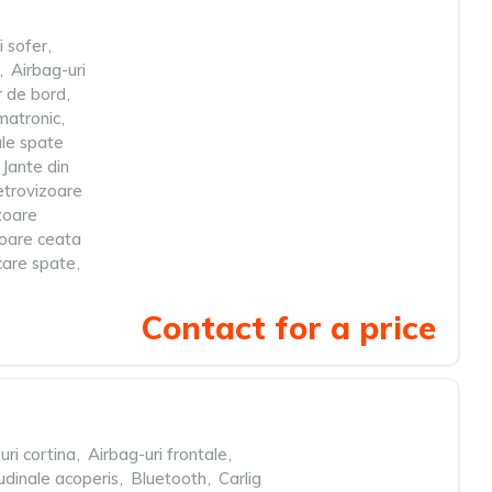
i sofer
,
,
Airbag-uri
 de bord
,
matronic
,
ale spate
Jante din
etrovizoare
izoare
toare ceata
care spate
,
Contact for a price
uri cortina
,
Airbag-uri frontale
,
udinale acoperis
,
Bluetooth
,
Carlig