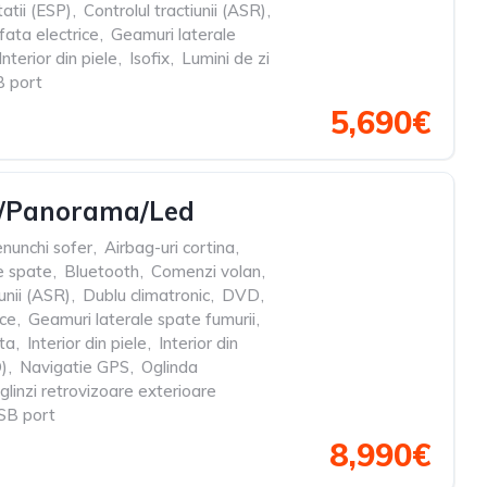
tatii (ESP)
,
Controlul tractiunii (ASR)
,
ata electrice
,
Geamuri laterale
Interior din piele
,
Isofix
,
Lumini de zi
 port
5,690€
a/Panorama/Led
nunchi sofer
,
Airbag-uri cortina
,
le spate
,
Bluetooth
,
Comenzi volan
,
iunii (ASR)
,
Dublu climatronic
,
DVD
,
ice
,
Geamuri laterale spate fumurii
,
ata
,
Interior din piele
,
Interior din
D)
,
Navigatie GPS
,
Oglinda
glinzi retrovizoare exterioare
SB port
8,990€