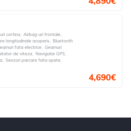
4,890€
uri cortina
,
Airbag-uri frontale
,
re longitudinale acoperis
,
Bluetooth
eamuri fata electrice
,
Geamuri
itator de viteza
,
Navigatie GPS
,
ta
,
Senzori parcare fata-spate
,
4,690€