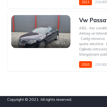
2011
216,00
Vw Passat
ABS
,
Aer condit
Airbag-uri latera
,
Carlig remorca
,
11
spate electrice
,
Oglinda retroviz
Stergatoare par
2010
220,00
Copyright © 2021. All rights reserved.