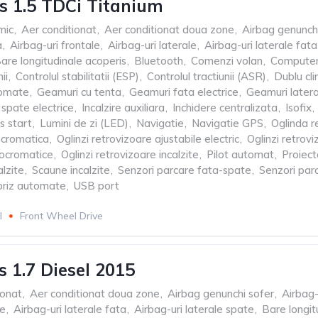
s 1.5 TDCi Titanium
mic
,
Aer conditionat
,
Aer conditionat doua zone
,
Airbag genunch
a
,
Airbag-uri frontale
,
Airbag-uri laterale
,
Airbag-uri laterale fata
are longitudinale acoperis
,
Bluetooth
,
Comenzi volan
,
Computer
ii
,
Controlul stabilitatii (ESP)
,
Controlul tractiunii (ASR)
,
Dublu cli
tomate
,
Geamuri cu tenta
,
Geamuri fata electrice
,
Geamuri later
spate electrice
,
Incalzire auxiliara
,
Inchidere centralizata
,
Isofix
,
s start
,
Lumini de zi (LED)
,
Navigatie
,
Navigatie GPS
,
Oglinda r
rocromatica
,
Oglinzi retrovizoare ajustabile electric
,
Oglinzi retrov
rocromatice
,
Oglinzi retrovizoare incalzite
,
Pilot automat
,
Proiec
lzite
,
Scaune incalzite
,
Senzori parcare fata-spate
,
Senzori par
briz automate
,
USB port
l
Front Wheel Drive
s 1.7 Diesel 2015
ionat
,
Aer conditionat doua zone
,
Airbag genunchi sofer
,
Airbag-
le
,
Airbag-uri laterale fata
,
Airbag-uri laterale spate
,
Bare longit