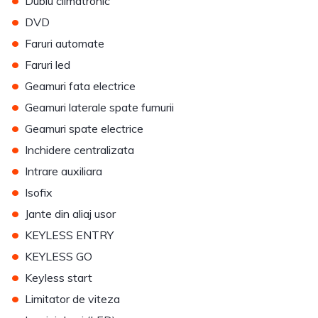
Dublu climatronic
•
DVD
•
Faruri automate
•
Faruri led
•
Geamuri fata electrice
•
Geamuri laterale spate fumurii
•
Geamuri spate electrice
•
Inchidere centralizata
•
Intrare auxiliara
•
Isofix
•
Jante din aliaj usor
•
KEYLESS ENTRY
•
KEYLESS GO
•
Keyless start
•
Limitator de viteza