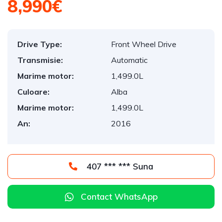
8,990€
Drive Type:
Front Wheel Drive
Transmisie:
Automatic
Marime motor:
1,499.0L
Culoare:
Alba
Marime motor:
1,499.0L
An:
2016
407 *** *** Suna
Contact WhatsApp