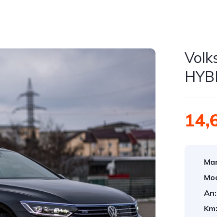
Volk
HYBR
14,
Mar
Mod
An:
Km