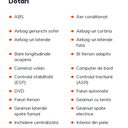
Dotari
•
•
ABS
Aer conditionat
•
•
Airbag genunchi sofer
Airbag-uri cortina
•
•
Airbag-uri laterale
Airbag-uri laterale
fata
•
•
Bare longitudinale
Bi Xenon adaptiv
acoperis
•
•
Comenzi volan
Computer de bord
•
•
Controlul stabilitatii
Controlul tractiunii
(ESP)
(ASR)
•
•
DVD
Faruri automate
•
•
Faruri Xenon
Geamuri cu tenta
•
•
Geamuri laterale
Geamuri spate
spate fumurii
electrice
•
•
Inchidere centralizata
Interior din piele