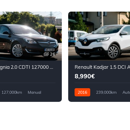
26
Opel Insignia 2.0 CDTI 127000 km
8,990€
127,000km
Manual
2016
239,000km
Aut
ront Wheel Drive
Diesel
Front Wheel Drive