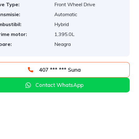
ve Type:
Front Wheel Drive
nsmisie:
Automatic
bustibil:
Hybrid
ime motor:
1,395.0L
oare:
Neagra
407 *** *** Suna
Contact WhatsApp