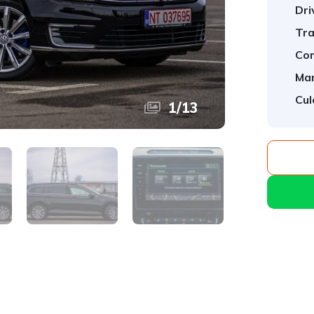
Dri
Tra
Com
Mar
Cul
1
/
13