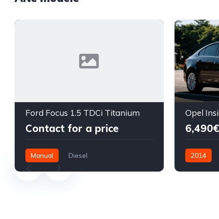
Ford Focus 1.5 TDCi Titanium
Contact for a price
6,490€
Manual
Diesel
2014
Front Wheel Drive
Diesel
F