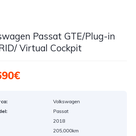
swagen Passat GTE/Plug-in
ID/ Virtual Cockpit
690€
ca:
Volkswagen
el:
Passat
2018
:
205,000km