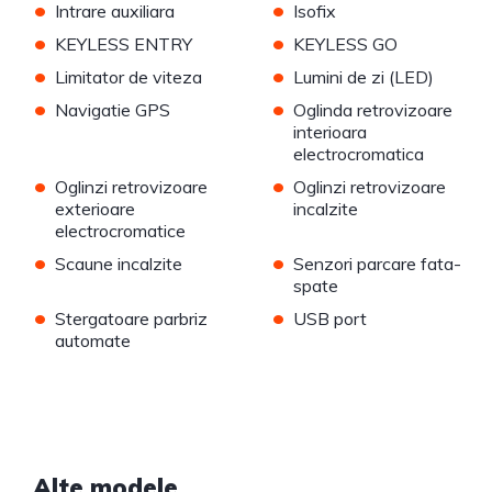
•
•
Intrare auxiliara
Isofix
•
•
KEYLESS ENTRY
KEYLESS GO
•
•
Limitator de viteza
Lumini de zi (LED)
•
•
Navigatie GPS
Oglinda retrovizoare
interioara
electrocromatica
•
•
Oglinzi retrovizoare
Oglinzi retrovizoare
exterioare
incalzite
electrocromatice
•
•
Scaune incalzite
Senzori parcare fata-
spate
•
•
Stergatoare parbriz
USB port
automate
Alte modele