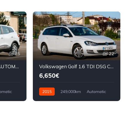
25
22
Renault Kadjar 1.5 DCI AUTOMAT
Volkswagen Golf 1.6 TDI DSG CUP
6,650€
omatic
2015
249,000km
Automatic
Diesel
Front Wheel Drive