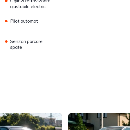
•
Oglinzi retrovizoare
ajustabile electric
•
Pilot automat
•
Senzori parcare
spate