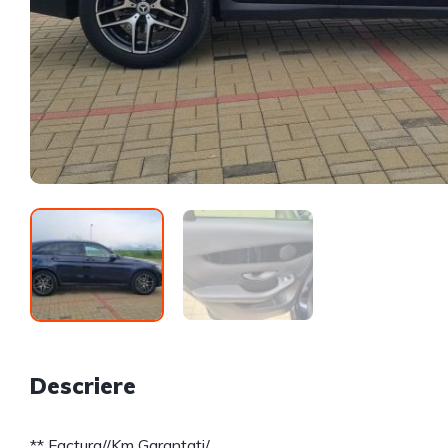
Descriere
** Factura//Km Garantați/