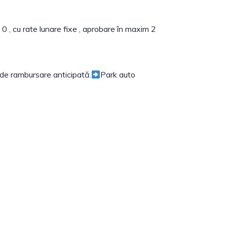
0 , cu rate lunare fixe , aprobare în maxim 2
e de rambursare anticipată.
Park auto