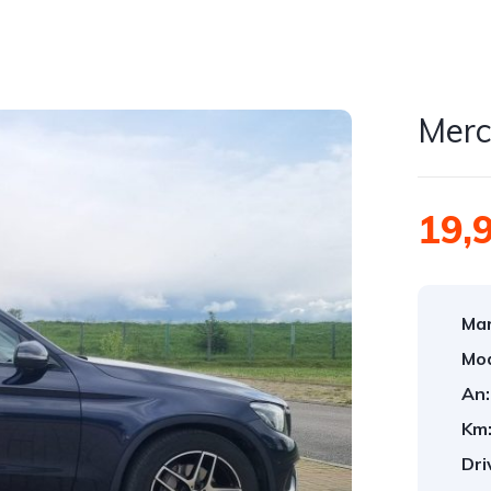
Merc
19,
Mar
Mod
An:
Km
Dri