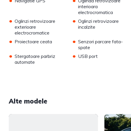
•
•
Navigatie GPS
Oglinda retrovizoare
interioara
electrocromatica
•
•
Oglinzi retrovizoare
Oglinzi retrovizoare
exterioare
incalzite
electrocromatice
•
•
Proiectoare ceata
Senzori parcare fata-
spate
•
•
Stergatoare parbriz
USB port
automate
Alte modele