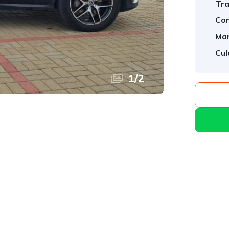
Tra
Com
Mar
Cul
1
/
2