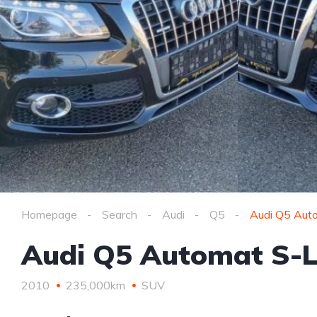
Homepage
Search
Audi
Q5
Audi Q5 Aut
Audi Q5 Automat S-L
2010
235,000km
SUV