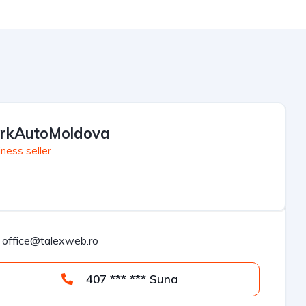
rkAutoMoldova
ness seller
office@talexweb.ro
407 *** *** Suna