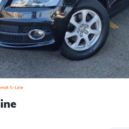
omat S-Line
ine