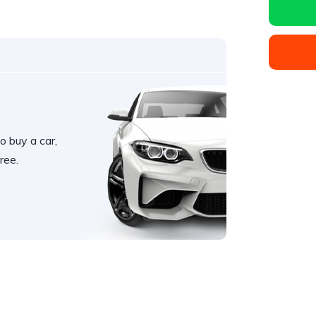
o buy a car,
ree.