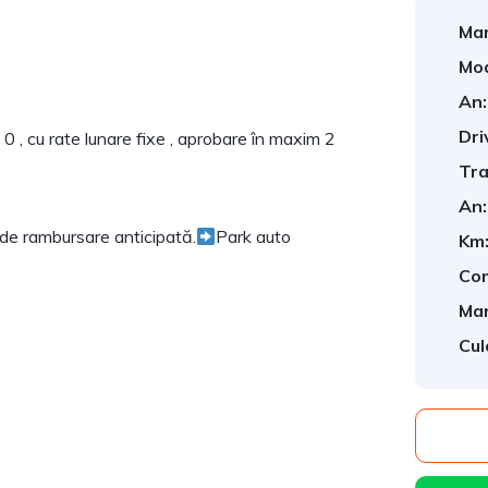
Mar
Mod
An:
Dri
0 , cu rate lunare fixe , aprobare în maxim 2
Tra
An:
e de rambursare anticipată.
Park auto
Km
Com
Mar
Cul