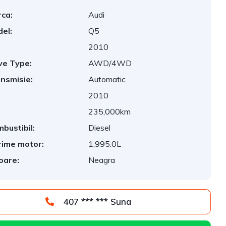
ca:
Audi
el:
Q5
2010
ve Type:
AWD/4WD
nsmisie:
Automatic
2010
:
235,000km
bustibil:
Diesel
ime motor:
1,995.0L
oare:
Neagra
407 *** *** Suna