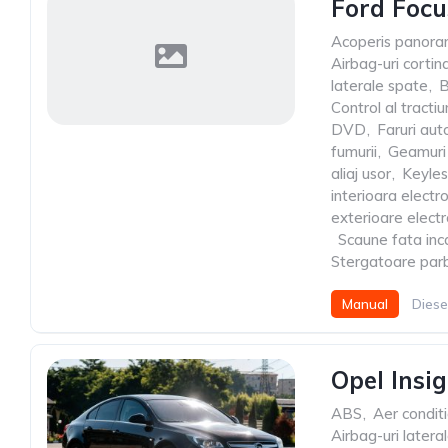
Ford Focu
Acoperis panora
Airbag-uri cortin
laterale spate
,
B
Control al tractiun
DVD
,
Faruri au
fumurii
,
Geamuri 
aliaj usor
,
Keyles
interioara elect
exterioare elect
,
Scaune fata inca
Stergatoare par
Manual
Diese
Opel Insi
ABS
,
Aer condit
Airbag-uri latera