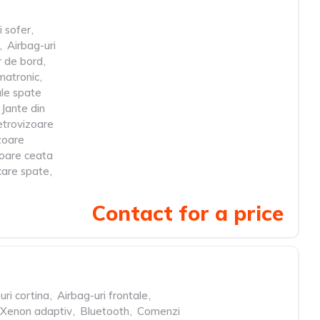
i sofer
,
,
Airbag-uri
 de bord
,
matronic
,
ale spate
Jante din
etrovizoare
izoare
toare ceata
care spate
,
Contact for a price
uri cortina
,
Airbag-uri frontale
,
 Xenon adaptiv
,
Bluetooth
,
Comenzi