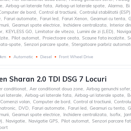
le
,
Airbag-uri laterale fata
,
Airbag-uri laterale spate
,
Alarma
,
Bi
Computer de bord
,
Control al tractiunii
,
Controlul stabilitatii (ESP)
D
,
Faruri automate
,
Faruri led
,
Faruri Xenon
,
Geamuri cu tenta
,
G
murii
,
Geamuri spate electrice
,
Inchidere centralizata
,
Interior di
or
,
KEYLESS GO
,
Limitator de viteza
,
Lumini de zi (LED)
,
Naviga
lzite
,
Pilot automat
,
Proiectoare ceata
,
Scaune fata incalzite
,
S
fata-spate
,
Senzori parcare spate
,
Stergatoare parbriz automat
0km
Automatic
Diesel
Front Wheel Drive
n Sharan 2.0 TDI DSG 7 Locuri
r conditionat
,
Aer conditionat doua zone
,
Airbag genunchi sofer
uri laterale
,
Airbag-uri laterale fata
,
Airbag-uri laterale spate
,
B
Comenzi volan
,
Computer de bord
,
Control al tractiunii
,
Controlul
matronic
,
DVD
,
Faruri automate
,
Faruri led
,
Geamuri cu tenta
,
G
murii
,
Geamuri spate electrice
,
Inchidere centralizata
,
Isofix
,
Jant
D)
,
Navigatie
,
Navigatie GPS
,
Pilot automat
,
Senzori parcare fa
port