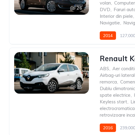
volan
,
Computer
26
DVD
,
Faruri au
Interior din piele
,
Navigatie
,
Navig
2014
127,00
Renault 
ABS
,
Aer condit
Airbag-uri latera
remorca
,
Comenz
25
Dublu climatronic
spate electrice
,
Keyless start
,
Li
electrocromatica
retrovizoare inca
2016
239,00