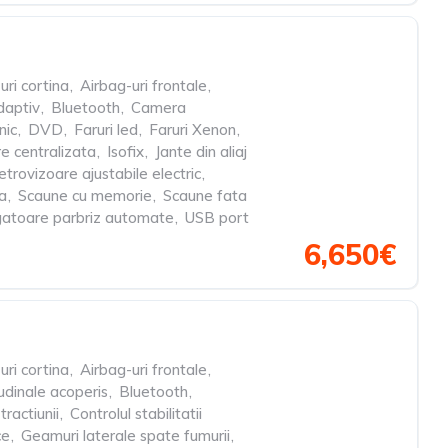
uri cortina
,
Airbag-uri frontale
,
daptiv
,
Bluetooth
,
Camera
nic
,
DVD
,
Faruri led
,
Faruri Xenon
,
re centralizata
,
Isofix
,
Jante din aliaj
retrovizoare ajustabile electric
,
a
,
Scaune cu memorie
,
Scaune fata
gatoare parbriz automate
,
USB port
6,650€
uri cortina
,
Airbag-uri frontale
,
udinale acoperis
,
Bluetooth
,
tractiunii
,
Controlul stabilitatii
ce
,
Geamuri laterale spate fumurii
,