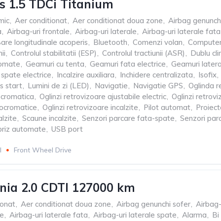
s 1.5 TDCi Titanium
mic
,
Aer conditionat
,
Aer conditionat doua zone
,
Airbag genunch
a
,
Airbag-uri frontale
,
Airbag-uri laterale
,
Airbag-uri laterale fata
are longitudinale acoperis
,
Bluetooth
,
Comenzi volan
,
Computer
ii
,
Controlul stabilitatii (ESP)
,
Controlul tractiunii (ASR)
,
Dublu cli
tomate
,
Geamuri cu tenta
,
Geamuri fata electrice
,
Geamuri later
spate electrice
,
Incalzire auxiliara
,
Inchidere centralizata
,
Isofix
,
s start
,
Lumini de zi (LED)
,
Navigatie
,
Navigatie GPS
,
Oglinda r
rocromatica
,
Oglinzi retrovizoare ajustabile electric
,
Oglinzi retrov
rocromatice
,
Oglinzi retrovizoare incalzite
,
Pilot automat
,
Proiec
lzite
,
Scaune incalzite
,
Senzori parcare fata-spate
,
Senzori par
briz automate
,
USB port
l
Front Wheel Drive
gnia 2.0 CDTI 127000 km
ionat
,
Aer conditionat doua zone
,
Airbag genunchi sofer
,
Airbag-
le
,
Airbag-uri laterale fata
,
Airbag-uri laterale spate
,
Alarma
,
Bi