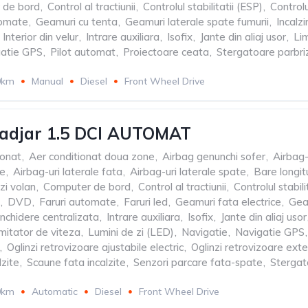
 de bord
,
Control al tractiunii
,
Controlul stabilitatii (ESP)
,
Controlu
tomate
,
Geamuri cu tenta
,
Geamuri laterale spate fumurii
,
Incalzi
Interior din velur
,
Intrare auxiliara
,
Isofix
,
Jante din aliaj usor
,
Lim
atie GPS
,
Pilot automat
,
Proiectoare ceata
,
Stergatoare parbr
0km
Manual
Diesel
Front Wheel Drive
Kadjar 1.5 DCI AUTOMAT
ionat
,
Aer conditionat doua zone
,
Airbag genunchi sofer
,
Airbag-
le
,
Airbag-uri laterale fata
,
Airbag-uri laterale spate
,
Bare longit
i volan
,
Computer de bord
,
Control al tractiunii
,
Controlul stabili
,
DVD
,
Faruri automate
,
Faruri led
,
Geamuri fata electrice
,
Geam
Inchidere centralizata
,
Intrare auxiliara
,
Isofix
,
Jante din aliaj usor
mitator de viteza
,
Lumini de zi (LED)
,
Navigatie
,
Navigatie GPS
,
,
Oglinzi retrovizoare ajustabile electric
,
Oglinzi retrovizoare ext
lzite
,
Scaune fata incalzite
,
Senzori parcare fata-spate
,
Stergat
0km
Automatic
Diesel
Front Wheel Drive