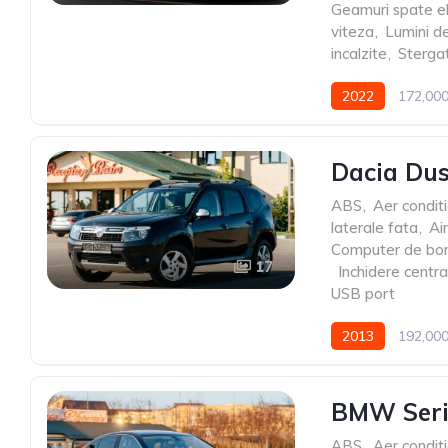
Geamuri spate el
viteza
,
Lumini de
incalzite
,
Sterga
2022
172,00
Dacia Dus
ABS
,
Aer condit
laterale fata
,
Ai
Computer de bo
17
,
Inchidere centra
USB port
2013
192,00
BMW Seri
ABS
,
Aer condit