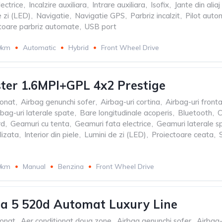
ectrice
,
Incalzire auxiliara
,
Intrare auxiliara
,
Isofix
,
Jante din aliaj
 zi (LED)
,
Navigatie
,
Navigatie GPS
,
Parbriz incalzit
,
Pilot auto
toare parbriz automate
,
USB port
0km
Automatic
Hybrid
Front Wheel Drive
ter 1.6MPI+GPL 4x2 Prestige
ionat
,
Airbag genunchi sofer
,
Airbag-uri cortina
,
Airbag-uri fronta
rbag-uri laterale spate
,
Bare longitudinale acoperis
,
Bluetooth
,
C
rd
,
Geamuri cu tenta
,
Geamuri fata electrice
,
Geamuri laterale s
lizata
,
Interior din piele
,
Lumini de zi (LED)
,
Proiectoare ceata
,
0km
Manual
Benzina
Front Wheel Drive
a 5 520d Automat Luxury Line
ionat
,
Aer conditionat doua zone
,
Airbag genunchi sofer
,
Airbag-