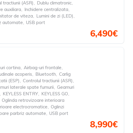
l tractiunii (ASR)
,
Dublu climatronic
,
re auxiliara
,
Inchidere centralizata
,
itator de viteza
,
Lumini de zi (LED)
,
iz automate
,
USB port
6,490€
uri cortina
,
Airbag-uri frontale
,
udinale acoperis
,
Bluetooth
,
Carlig
tatii (ESP)
,
Controlul tractiunii (ASR)
,
uri laterale spate fumurii
,
Geamuri
,
KEYLESS ENTRY
,
KEYLESS GO
,
Oglinda retrovizoare interioara
erioare electrocromatice
,
Oglinzi
oare parbriz automate
,
USB port
8,990€