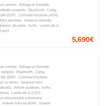
uri cortina
,
Airbag-uri frontale
,
udinale acoperis
,
Bluetooth
,
Carlig
tatii (ESP)
,
Controlul tractiunii (ASR)
,
ata electrice
,
Geamuri laterale
Interior din piele
,
Isofix
,
Lumini de zi
 port
5,690€
uri cortina
,
Airbag-uri frontale
,
 adaptiv
,
Bluetooth
,
Carlig
tatii (ESP)
,
Controlul tractiunii
ri cu tenta
,
Geamuri fata
alizata
,
Intrare auxiliara
,
Isofix
,
viteza
,
Lumini de zi (LED)
,
nzi retrovizoare exterioare
,
Scaune fata incalzite
,
Scaune