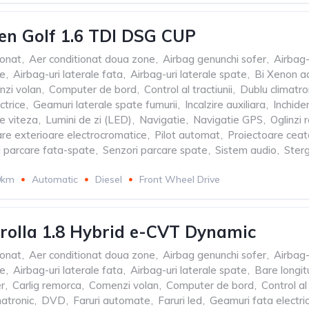
n Golf 1.6 TDI DSG CUP
ionat
,
Aer conditionat doua zone
,
Airbag genunchi sofer
,
Airbag-
le
,
Airbag-uri laterale fata
,
Airbag-uri laterale spate
,
Bi Xenon a
zi volan
,
Computer de bord
,
Control al tractiunii
,
Dublu climatro
ctrice
,
Geamuri laterale spate fumurii
,
Incalzire auxiliara
,
Inchide
e viteza
,
Lumini de zi (LED)
,
Navigatie
,
Navigatie GPS
,
Oglinzi 
are exterioare electrocromatice
,
Pilot automat
,
Proiectoare ceat
i parcare fata-spate
,
Senzori parcare spate
,
Sistem audio
,
Ster
0km
Automatic
Diesel
Front Wheel Drive
rolla 1.8 Hybrid e-CVT Dynamic
ionat
,
Aer conditionat doua zone
,
Airbag genunchi sofer
,
Airbag-
le
,
Airbag-uri laterale fata
,
Airbag-uri laterale spate
,
Bare longit
r
,
Carlig remorca
,
Comenzi volan
,
Computer de bord
,
Control al 
matronic
,
DVD
,
Faruri automate
,
Faruri led
,
Geamuri fata electri