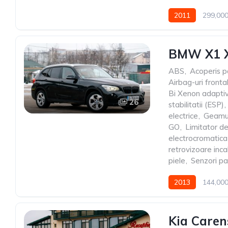
2011
299,00
BMW X1 X
ABS
,
Acoperis 
Airbag-uri fronta
Bi Xenon adapti
26
stabilitatii (ESP)
,
electrice
,
Geamur
GO
,
Limitator de
electrocromatica
retrovizoare inca
piele
,
Senzori pa
2013
144,00
Kia Caren