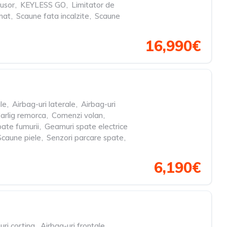
 usor
,
KEYLESS GO
,
Limitator de
mat
,
Scaune fata incalzite
,
Scaune
16,990€
le
,
Airbag-uri laterale
,
Airbag-uri
arlig remorca
,
Comenzi volan
,
pate fumurii
,
Geamuri spate electrice
Scaune piele
,
Senzori parcare spate
,
6,190€
uri cortina
,
Airbag-uri frontale
,