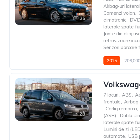
Airbag-uri latera
Comenzi volan
,
25
climatronic
,
DV
laterale spate fu
Jante din aliaj us
retrovizoare inca
Senzori parcare 
2015
206,00
Volkswage
7 locuri
,
ABS
,
Ae
frontale
,
Airbag-
,
Carlig remorca
,
28
(ASR)
,
Dublu cli
laterale spate fu
Lumini de zi (LE
automate
,
USB 