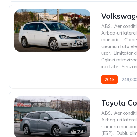
Volkswage
ABS
,
Aer condit
Airbag-uri latera
marsarier
,
Comen
22
Geamuri fata ele
usor
,
Limitator d
Oglinzi retrovizo
incalzite
,
Senzor
2015
249,00
Toyota Co
ABS
,
Aer condit
Airbag-uri latera
Camera marsarie
24
(ESP)
,
Dublu cli