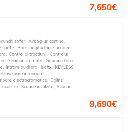
7,650€
nunchi sofer
,
Airbag-uri cortina
,
le spate
,
Bare longitudinale acoperis
,
ord
,
Control al tractiunii
,
Controlul
on
,
Geamuri cu tenta
,
Geamuri fata
le
,
Intrare auxiliara
,
Isofix
,
KEYLESS
etrovizoare interioara
erioare electrocromatice
,
Oglinzi
incalzite
,
Scaune incalzite
,
Scaune
9,690€