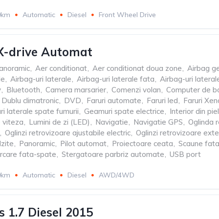
0km
Automatic
Diesel
Front Wheel Drive
-drive Automat
panoramic
,
Aer conditionat
,
Aer conditionat doua zone
,
Airbag ge
le
,
Airbag-uri laterale
,
Airbag-uri laterale fata
,
Airbag-uri latera
v
,
Bluetooth
,
Camera marsarier
,
Comenzi volan
,
Computer de b
Dublu climatronic
,
DVD
,
Faruri automate
,
Faruri led
,
Faruri Xen
i laterale spate fumurii
,
Geamuri spate electrice
,
Interior din pie
 viteza
,
Lumini de zi (LED)
,
Navigatie
,
Navigatie GPS
,
Oglinda r
,
Oglinzi retrovizoare ajustabile electric
,
Oglinzi retrovizoare ext
lzite
,
Panoramic
,
Pilot automat
,
Proiectoare ceata
,
Scaune fata 
rcare fata-spate
,
Stergatoare parbriz automate
,
USB port
0km
Automatic
Diesel
AWD/4WD
s 1.7 Diesel 2015