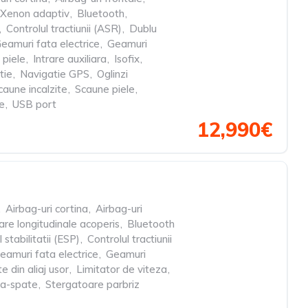
 Xenon adaptiv
,
Bluetooth
,
,
Controlul tractiunii (ASR)
,
Dublu
eamuri fata electrice
,
Geamuri
n piele
,
Intrare auxiliara
,
Isofix
,
tie
,
Navigatie GPS
,
Oglinzi
caune incalzite
,
Scaune piele
,
e
,
USB port
12,990€
,
Airbag-uri cortina
,
Airbag-uri
are longitudinale acoperis
,
Bluetooth
 stabilitatii (ESP)
,
Controlul tractiunii
eamuri fata electrice
,
Geamuri
e din aliaj usor
,
Limitator de viteza
,
ta-spate
,
Stergatoare parbriz