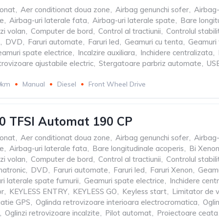
ionat
,
Aer conditionat doua zone
,
Airbag genunchi sofer
,
Airbag-
le
,
Airbag-uri laterale fata
,
Airbag-uri laterale spate
,
Bare longit
i volan
,
Computer de bord
,
Control al tractiunii
,
Controlul stabili
,
DVD
,
Faruri automate
,
Faruri led
,
Geamuri cu tenta
,
Geamuri f
amuri spate electrice
,
Incalzire auxiliara
,
Inchidere centralizata
,
trovizoare ajustabile electric
,
Stergatoare parbriz automate
,
USB
0km
Manual
Diesel
Front Wheel Drive
0 TFSI Automat 190 CP
ionat
,
Aer conditionat doua zone
,
Airbag genunchi sofer
,
Airbag-
le
,
Airbag-uri laterale fata
,
Bare longitudinale acoperis
,
Bi Xenon
i volan
,
Computer de bord
,
Control al tractiunii
,
Controlul stabili
matronic
,
DVD
,
Faruri automate
,
Faruri led
,
Faruri Xenon
,
Geamu
i laterale spate fumurii
,
Geamuri spate electrice
,
Inchidere centr
or
,
KEYLESS ENTRY
,
KEYLESS GO
,
Keyless start
,
Limitator de 
atie GPS
,
Oglinda retrovizoare interioara electrocromatica
,
Ogli
,
Oglinzi retrovizoare incalzite
,
Pilot automat
,
Proiectoare ceata