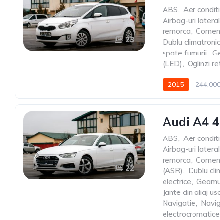
ABS
,
Aer condit
Airbag-uri latera
remorca
,
Comenz
23
Dublu climatronic
spate fumurii
,
Ge
(LED)
,
Oglinzi re
2015
244,00
Audi A4 4
ABS
,
Aer condit
Airbag-uri latera
remorca
,
Comenz
22
(ASR)
,
Dublu cli
electrice
,
Geamur
Jante din aliaj us
Navigatie
,
Navig
electrocromatice